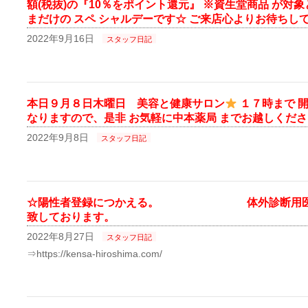
額(税抜)の『10％をポイント還元』 ※資生堂商品 が対
まだけの スペ シャルデーです☆ ご来店心よりお待ちし
2022年9月16日
スタッフ日記
本日９月８日木曜日 美容と健康サロン
１７時まで 
なりますので、是非 お気軽に中本薬局 までお越しください
2022年9月8日
スタッフ日記
☆陽性者登録につかえる。 体外診断用医 
致しております。
2022年8月27日
スタッフ日記
⇒https://kensa-hiroshima.com/