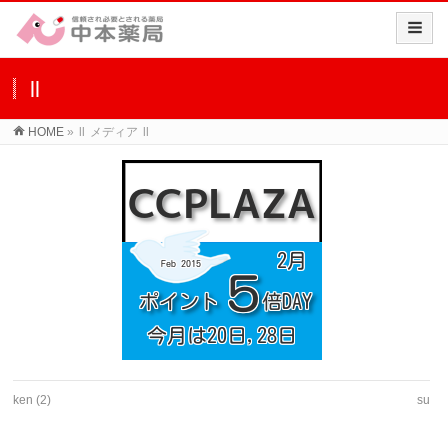
ll
HOME
»
ll
メディア
ll
ken (2)
su